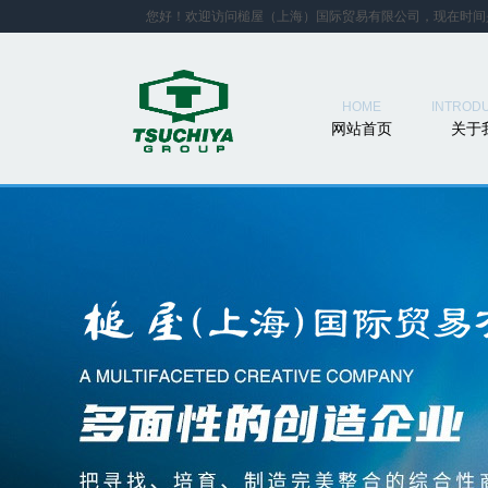
您好！欢迎访问槌屋（上海）国际贸易有限公司，现在时间是：2026
HOME
INTROD
网站首页
关于