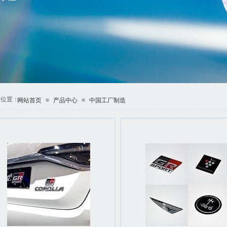
前位置：
网站首页
≡
产品中心
≡
中国工厂制造