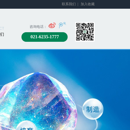
联系我们 |
加入收藏
咨询电话：
CT
们
021-6235-1777