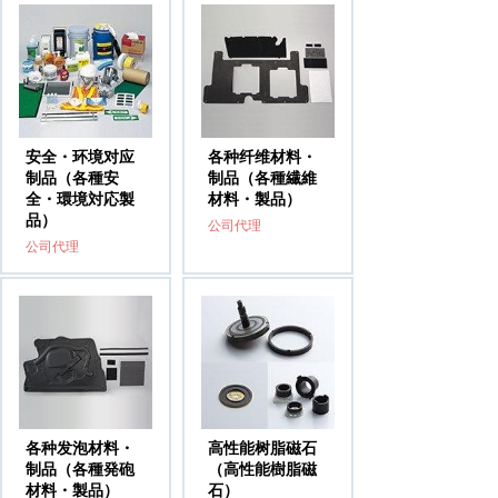
安全・环境对应
各种纤维材料・
制品（各種安
制品（各種繊維
全・環境対応製
材料・製品）
品）
公司代理
公司代理
各种发泡材料・
高性能树脂磁石
制品（各種発砲
（高性能樹脂磁
材料・製品）
石）