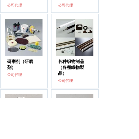
公司代理
公司代理
研磨剂（研磨
各种织物制品
剤）
（各種織物製
品）
公司代理
公司代理
粘着剂（接着
胶带（テープ）